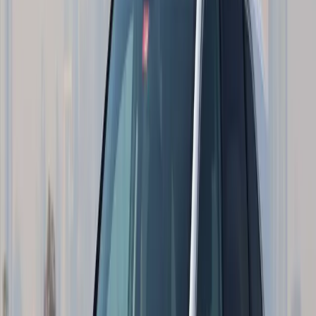
4.4
5 reseñas
Automática
5
Gasolina
desde
140
AED
/
día
Detalles
—
KIA Seltos 2023
Reservar ahora
—
KIA Seltos 2023
Añadir a favoritos
Foto real
Sin
depósito
KIA Forte 2021
Sedán
4.3