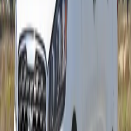
Automática
5
Gasolina
desde
95
AED
/
día
Detalles
—
KIA Forte 2021
Reservar ahora
—
KIA Forte 2021
Añadir a favoritos
Foto real
Sin
depósito
KIA Soul 2022
Hatchback
4.2
17 reseñas
Automática
5
Gasolina