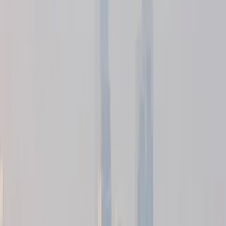
Sedán
4.5
4 reseñas
Automática
5
Gasolina
desde
95
AED
/
día
Detalles
—
KIA Forte 2022
Reservar ahora
—
KIA Forte 2022
-30%
Añadir a favoritos
Foto real
Sin depósito
KIA Forte 2021
Sedán