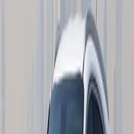
4.5
11 reseñas
Automática
5
Gasolina
desde
102
AED
/
día
Detalles
—
KIA Forte GT-line 2023
Reservar ahora
—
KIA Forte
GT-line 2023
-30%
Añadir a favoritos
Foto real
Sin depósito
KIA Seltos 2023
SUV