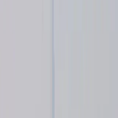
Publica tu flota
es
Inicio
/
Alquiler de coches
/
Alquila un KIA en los EAU
Alquila un KIA en los EAU
39 ofertas disponibles
-30%
Añadir a favoritos
Foto real
Sin depósito
KIA Forte 2021