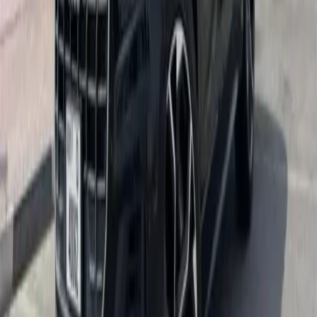
849
AED
/
hari
Detail
—
Audi A8
Pesan Sekarang
—
Audi A8
Tambahkan ke favorit
Audi RS Q8
SUV
Otomatis
5
Bensin
mulai
1350
AED
/
hari
Detail
—
Audi RS Q8
Pesan Sekarang
—
Audi RS Q8