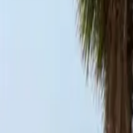
Số tự động
5
Xăng
từ
262
AED
/
ngày
Chi tiết
—
Audi A6
Đặt ngay
—
Audi A6
Thêm vào yêu thích
Audi A5 Convertible
Mui trần
Số tự động
4
Xăng
từ
350
AED
/
ngày