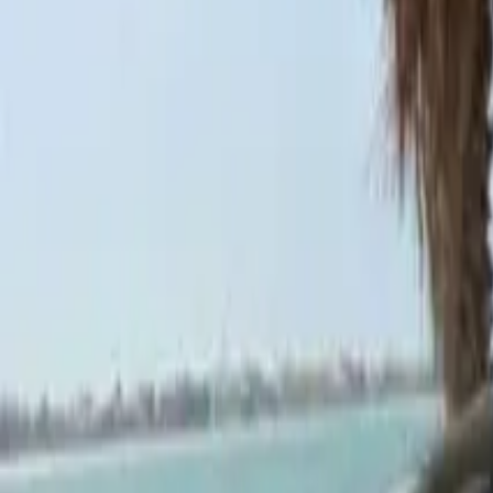
Chi tiết
—
Audi A5 Convertible
Đặt ngay
—
Audi A5 Convertible
Thêm vào yêu thích
Audi A3
Sedan
Số tự động
5
Xăng
từ
349
AED
/
ngày
Chi tiết
—
Audi A3
Đặt ngay
—
Audi A3
Thêm vào yêu thích