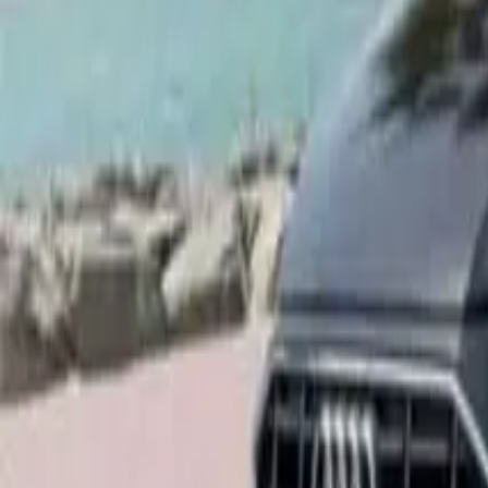
Audi A6 Premium Plus
Sedan
Số tự động
5
Xăng
từ
499
AED
/
ngày
Chi tiết
—
Audi A6 Premium Plus
Đặt ngay
—
Audi A6 Premium Plu
Thêm vào yêu thích
Audi A6
Sedan
Số tự động
5
Xăng