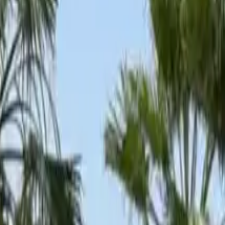
iễn đặt cọc