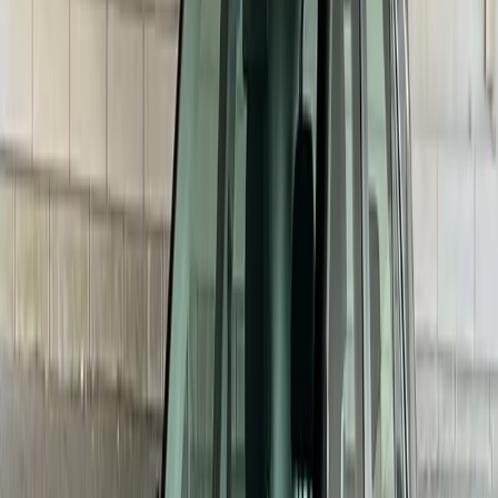
Hyundai Elantra 2021
Седан
4.5
6 отзывов
Автомат
5
Бензин
от
102
AED
/
день
Подробнее
—
Hyundai Elantra 2021
Забронировать
—
Hyundai
Elantra 2021
-15%
В избранное
Реальное фото
Без депозита