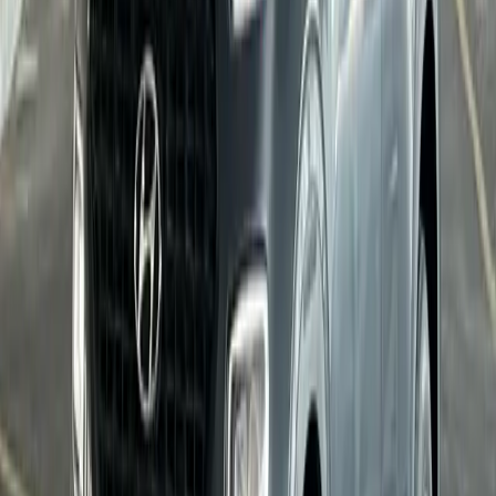
Hyundai Elantra 2021
Седан
4.3
6 отзывов
Автомат
5
Бензин
от
102
AED
/
день
Подробнее
—
Hyundai Elantra 2021
Забронировать
—
Hyundai
Elantra 2021
-30%
В избранное
Реальное фото
Без депозита