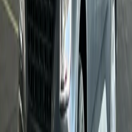
Hyundai Elantra 2021
Седан
4.3
6 отзывов
Автомат
5
Бензин
от
102
AED
/
день
Подробнее
—
Hyundai Elantra 2021
Забронировать
—
Hyundai
Elantra 2021
-15%
В избранное
Реальное фото
Без депозита