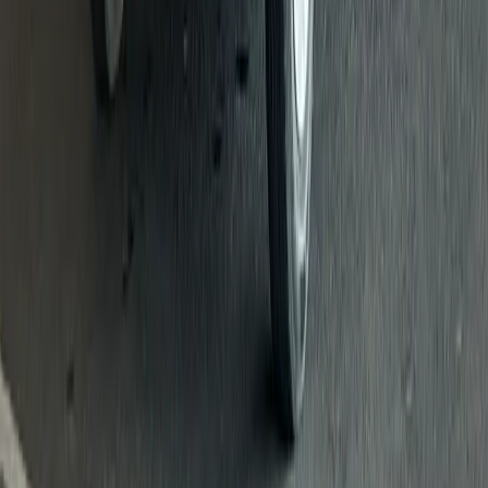
Модели Hyundai и цены аренды в Дубае
Месячная
Модель
В сутки
Залог
ставка
от AED 102/
Hyundai
Elantra
от AED 67/сут
AED 0
сут
AED
Hyundai
Venue
от AED 88/сут
от AED 54/сут
1,500
Hyundai
Accent
от AED 40/сут
от AED 37/сут
AED 0
Hyundai
от AED 199/
от AED 85/сут
AED 0
Stargazer
сут
от AED 210/
Hyundai
Palisade
от AED 140/сут
AED 0
сут
от AED 102/
AED
Hyundai
Sonata
от AED 68/сут
сут
1,500
от AED 180/
Hyundai
Tucson
AED 0
сут
Hyundai
Santa
от AED 279/
AED 0
Fe
сут
Цены задаёт прокатная компания и фиксирует в предложении,