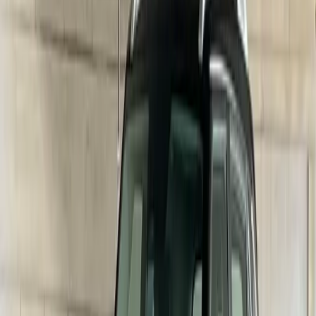
Седан
4.6
9 отзывов
Автомат
5
Бензин
от
119
AED
/
день
Подробнее
—
Hyundai Elantra 2024
Забронировать
—
Hyundai
Elantra 2024
-15%
В избранное
Реальное фото
Без депозита