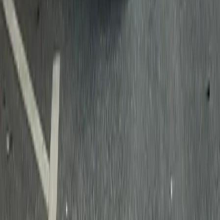
которое вы получите до оплаты при получении. Отправить
заявку бесплатно.
Топ моделей Hyundai для аренды в
Дубае
Когда вы арендуете Hyundai в Дубае, обычно можно выбрать
из нескольких типов кузова — от экономичных городских
авто до просторных внедорожников и премиальных
комплектаций. Наличие меняется ежедневно, поэтому
предложения выше показывают авто Hyundai, которые есть у
наших партнёров прямо сейчас.
Почему стоит арендовать Hyundai в
ОАЭ
Hyundai — популярный выбор и у резидентов, и у гостей
благодаря балансу комфорта, надёжности и стоимости
содержания. Сравнение предложений от нескольких
прокатных компаний на одной странице помогает найти
подходящий Hyundai по справедливой суточной, недельной
или месячной ставке.