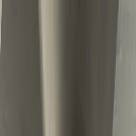
Перейти к содержимому
Авто
Бренды
Срок аренды
Цены
Локации
Блог
RentRadar
Авто
Бренды
Срок аренды
Цены
Локации
Блог