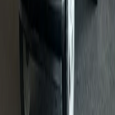
Без депозита
Hyundai Venue 2023
Хэтчбек
3.8
5 отзывов
Автомат
5
Бензин
от
98
AED
/
день
Подробнее
—
Hyundai Venue 2023
Забронировать
—
Hyundai
Venue 2023
1
2
3