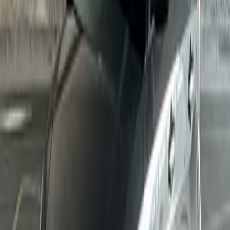
Hyundai Venue 2021
Хэтчбек
4.4
5 отзывов
Автомат
5
Бензин
от
88
AED
/
день
Подробнее
—
Hyundai Venue 2021
Забронировать
—
Hyundai
Venue 2021
-25%
В избранное
Реальное фото
Без депозита