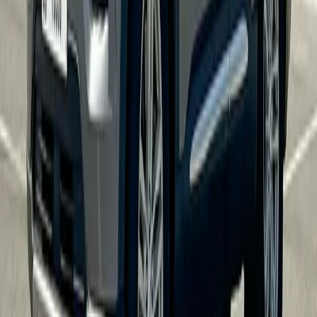
Cadillac Escalade Platinum 2024
Внедорожник
4.7
18 отзывов
Автомат
7
Бензин
от
676
AED
/
день
Подробнее
—
Cadillac Escalade Platinum 2024
Забронировать
—
Cadillac Escalade Platinum 2024
-15%
В избранное
Реальное фото
BMW X5 2024