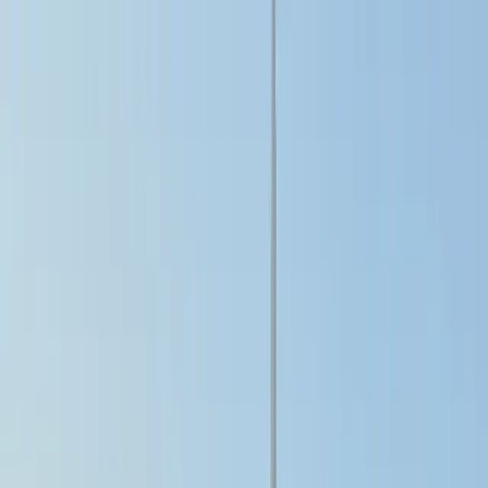
Перейти к содержимому
Авто
Бренды
Срок аренды
Цены
Локации
Блог
RentRadar
Авто
Бренды
Срок аренды
Цены
Локации
Блог