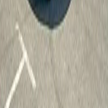
Седан
4.6
15 отзывов
Автомат
5
Бензин
от
1575
AED
/
день
Подробнее
—
BMW M8 2022
Забронировать
—
BMW M8 2022
В избранное
Реальное фото
Без
депозита
Ford Explorer 2021