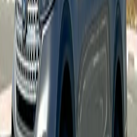
Hyundai Palisade 2021
Внедорожник
4.7
7 отзывов
Автомат
6
Бензин
от
210
AED
/
день
Подробнее
—
Hyundai Palisade 2021
Забронировать
—
Hyundai
Palisade 2021
В избранное
Реальное фото
Без
депозита