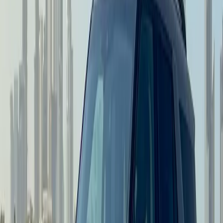
Autobiography V8 2024
Внедорожник
4.8
8 отзывов
Автомат
5
Бензин
от
1260
AED
/
день
Подробнее
—
Land Rover Range Rover Vogue Autobiography V8
2024
Забронировать
—
Land Rover Range Rover Vogue
Autobiography V8 2024
-15%
В избранное
Реальное фото
Без депозита