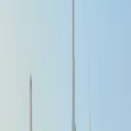
Седан
4.3
18 отзывов
Автомат
5
Бензин
от
210
AED
/
день
Подробнее
—
Audi A4 2022
Забронировать
—
Audi A4 2022
-15%
В избранное
Реальное фото
Без депозита
Chevrolet Camaro 2021