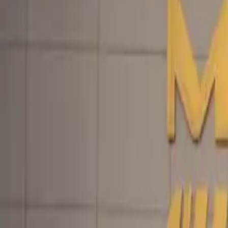
Внедорожник
4.8
8 отзывов
Автомат
5
Бензин
от
1260
AED
/
день
Подробнее
—
Land Rover Range Rover Vogue Autobiography V8 
В избранное
Land Rover Range Rover Sport
Внедорожник