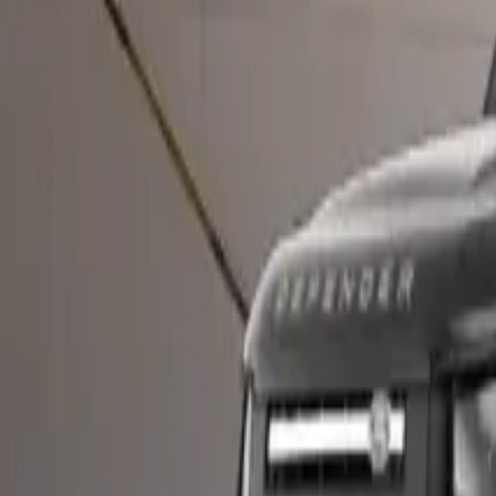
Land Rover Range Rover Sport SVR
Внедорожник
Автомат
5
Бензин
от
630
AED
/
день
Подробнее
—
Land Rover Range Rover Sport SVR
Забронировать
В избранное
Без депозита
Land Rover Range Rover
Внедорожник
Автомат
5
Бензин