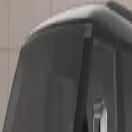
and Rover Range Rover Velar
—
Land Rover Range Rover Sport SVR