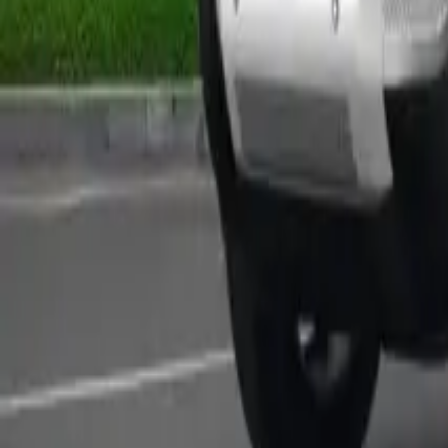
В избранное
Без депозита
Land Rover Defender
Внедорожник
Автомат
8
Бензин
от
630
AED
/
день
Подробнее
—
Land Rover Defender
Забронировать
—
Land Rover
Модели Land Rover и цены аренды
Модель
В сут
Land Rover
Defender
от AED 630
Land Rover
Range Rover Sport
от AED 630
Land Rover
Range Rover Sport SVR
от AED 630
Land Rover
Range Rover Velar
от AED 524