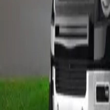
от
630
AED
/
день
Подробнее
—
Land Rover Range Rover
Забронировать
—
Land R
В избранное
Без депозита
Land Rover Defender
Внедорожник
Автомат
5
Бензин
от
630
AED
/
день
Подробнее
—
Land Rover Defender
Забронировать
—
Land Rover