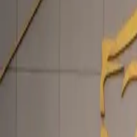
Разместить автопарк
ru
Главная
/
Аренда авто
/
Аренда Land Rover в ОАЭ
Аренда Land Rover в ОАЭ
8 предложений
-30%
В избранное
Реальное фото
Land Rover Range Rover Vogue Autobiog