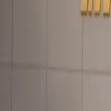
Автомат
5
Бензин
от
1000
AED
/
день
Подробнее
—
Land Rover Range Rover Sport
Забронировать
—
L
В избранное
Без депозита
Land Rover Range Rover Velar
Внедорожник
Автомат
5
Бензин
от
524
AED
/
день