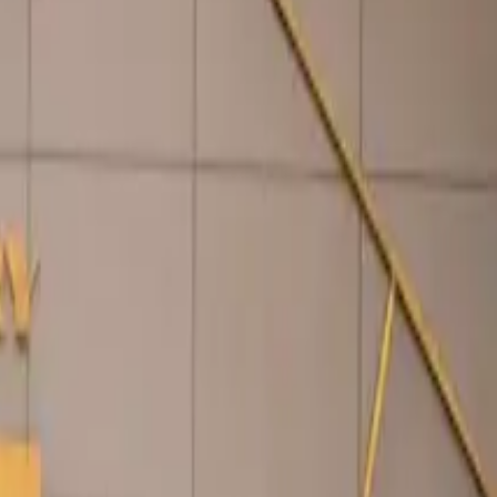
hy V8 2024