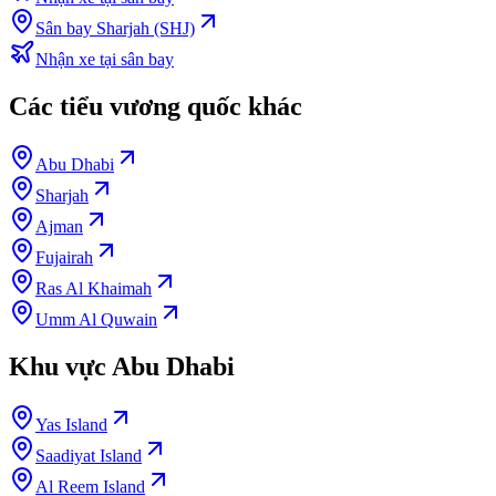
Sân bay Sharjah (SHJ)
Nhận xe tại sân bay
Các tiểu vương quốc khác
Abu Dhabi
Sharjah
Ajman
Fujairah
Ras Al Khaimah
Umm Al Quwain
Khu vực Abu Dhabi
Yas Island
Saadiyat Island
Al Reem Island