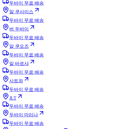
두바이 무료 배송
알 쿠사이스
두바이 무료 배송
버 두바이
두바이 무료 배송
알 쿠오즈
두바이 무료 배송
알 바르샤
두바이 무료 배송
사트와
두바이 무료 배송
JLT
두바이 무료 배송
두바이 마리나
두바이 무료 배송