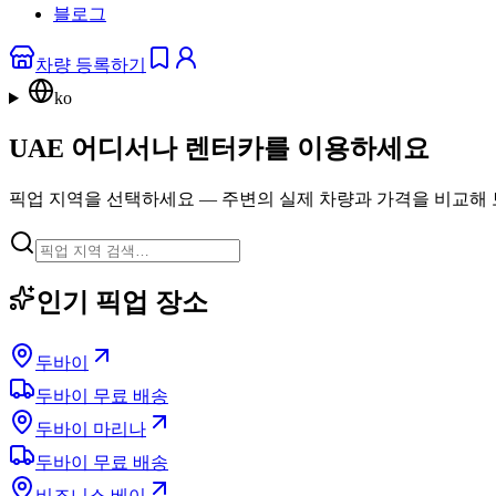
블로그
차량 등록하기
ko
UAE 어디서나 렌터카를 이용하세요
픽업 지역을 선택하세요 — 주변의 실제 차량과 가격을 비교해 
인기 픽업 장소
두바이
두바이 무료 배송
두바이 마리나
두바이 무료 배송
비즈니스 베이