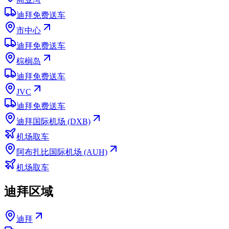
迪拜免费送车
市中心
迪拜免费送车
棕榈岛
迪拜免费送车
JVC
迪拜免费送车
迪拜国际机场 (DXB)
机场取车
阿布扎比国际机场 (AUH)
机场取车
迪拜区域
迪拜