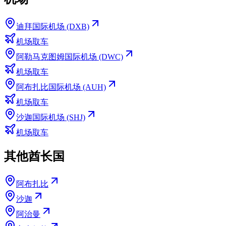
迪拜国际机场 (DXB)
机场取车
阿勒马克图姆国际机场 (DWC)
机场取车
阿布扎比国际机场 (AUH)
机场取车
沙迦国际机场 (SHJ)
机场取车
其他酋长国
阿布扎比
沙迦
阿治曼