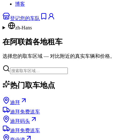
博客
登记您的车队
zh-Hans
在阿联酋各地租车
选择您的取车区域 — 对比附近的真实车辆和价格。
热门取车地点
迪拜
迪拜免费送车
迪拜码头
迪拜免费送车
商业湾