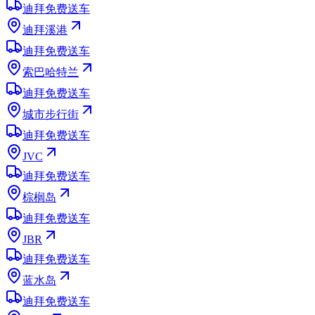
迪拜免费送车
迪拜溪港
迪拜免费送车
索巴哈特兰
迪拜免费送车
城市步行街
迪拜免费送车
JVC
迪拜免费送车
棕榈岛
迪拜免费送车
JBR
迪拜免费送车
蓝水岛
迪拜免费送车