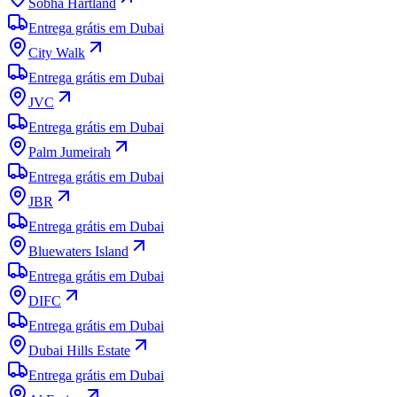
Sobha Hartland
Entrega grátis em Dubai
City Walk
Entrega grátis em Dubai
JVC
Entrega grátis em Dubai
Palm Jumeirah
Entrega grátis em Dubai
JBR
Entrega grátis em Dubai
Bluewaters Island
Entrega grátis em Dubai
DIFC
Entrega grátis em Dubai
Dubai Hills Estate
Entrega grátis em Dubai