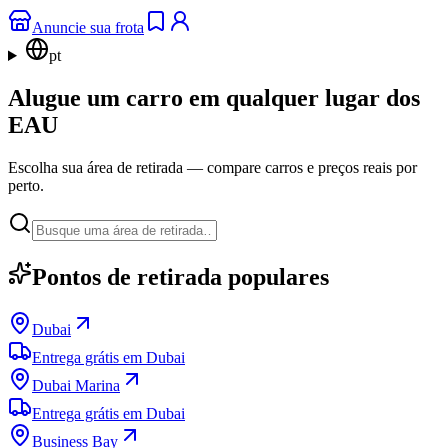
Anuncie sua frota
pt
Alugue um carro em qualquer lugar dos
EAU
Escolha sua área de retirada — compare carros e preços reais por
perto.
Pontos de retirada populares
Dubai
Entrega grátis em Dubai
Dubai Marina
Entrega grátis em Dubai
Business Bay