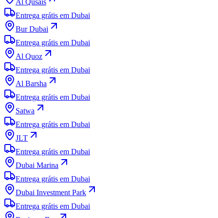
Al Qusais
Entrega grátis em Dubai
Bur Dubai
Entrega grátis em Dubai
Al Quoz
Entrega grátis em Dubai
Al Barsha
Entrega grátis em Dubai
Satwa
Entrega grátis em Dubai
JLT
Entrega grátis em Dubai
Dubai Marina
Entrega grátis em Dubai
Dubai Investment Park
Entrega grátis em Dubai