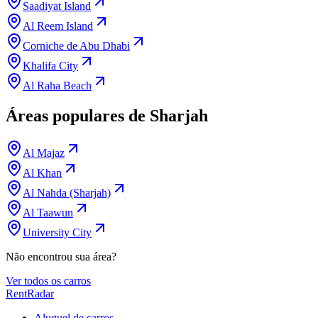
Saadiyat Island
Al Reem Island
Corniche de Abu Dhabi
Khalifa City
Al Raha Beach
Áreas populares de Sharjah
Al Majaz
Al Khan
Al Nahda (Sharjah)
Al Taawun
University City
Não encontrou sua área?
Ver todos os carros
RentRadar
Aluguel de carros