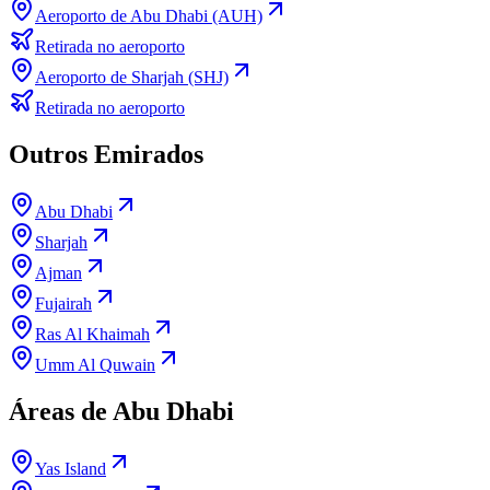
Aeroporto de Abu Dhabi (AUH)
Retirada no aeroporto
Aeroporto de Sharjah (SHJ)
Retirada no aeroporto
Outros Emirados
Abu Dhabi
Sharjah
Ajman
Fujairah
Ras Al Khaimah
Umm Al Quwain
Áreas de Abu Dhabi
Yas Island